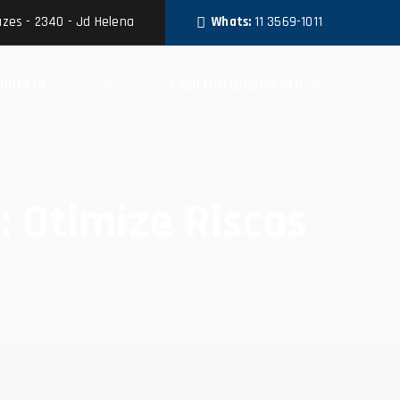
zes - 2340 - Jd Helena
Whats:
11 3569-1011
ontato
Faça Um Orçamento
 Otimize Riscos