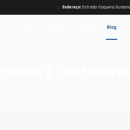
Endereço:
Estrada Itaquera Guaiana
Home
Sobre Nós
Serviços
Blog
C
resas E Contadores: