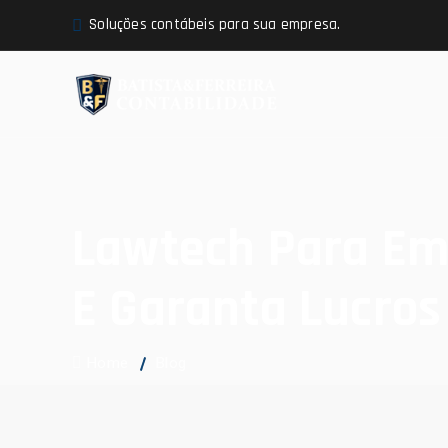
Soluções contábeis para sua empresa.
Lawtech Para Emp
E Garanta Lucros
Home
Blog