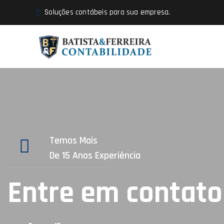
Soluções contábeis para sua empresa.
Temos Mais
De 15 Anos Experiência
Entre em contato 