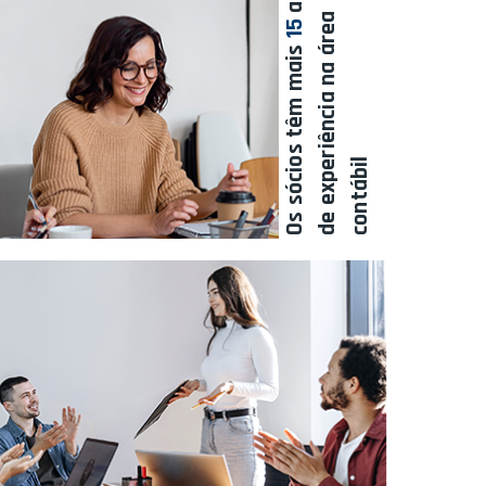
a
15
Os sócios têm mais
l