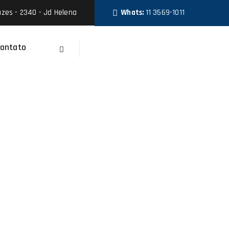
zes - 2340 - Jd Helena
Whats:
11 3569-1011
ontato
Faça Um Orçamento