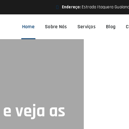
Endereço:
Estrada Itaquera Guaiana
Home
Sobre Nós
Serviços
Blog
C
e veja as