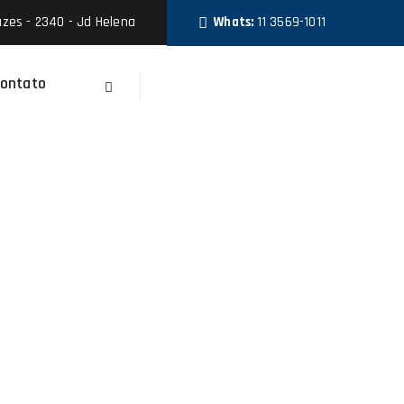
zes - 2340 - Jd Helena
Whats:
11 3569-1011
ontato
Faça Um Orçamento