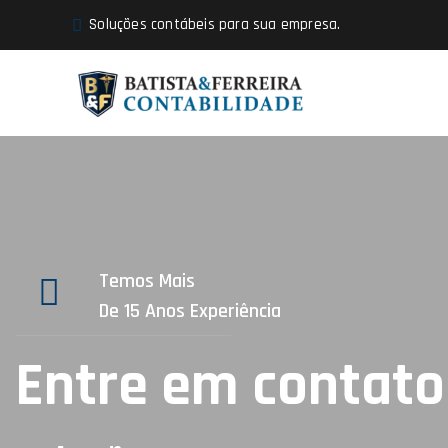
Soluções contábeis para sua empresa.
Temos Mais
De 15 Anos Experiência
Entre em contato 