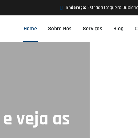
Endereço:
Estrada Itaquera Guaiana
Home
Sobre Nós
Serviços
Blog
C
e veja as