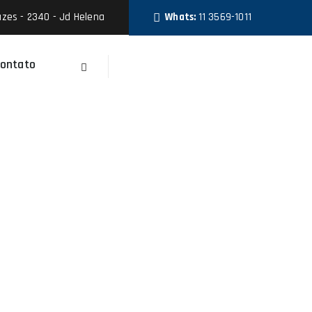
zes - 2340 - Jd Helena
Whats:
11 3569-1011
ontato
Faça Um Orçamento