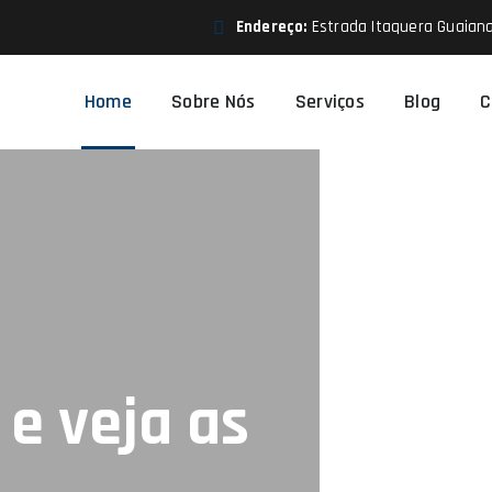
Endereço:
Estrada Itaquera Guaiana
Home
Sobre Nós
Serviços
Blog
C
e veja as