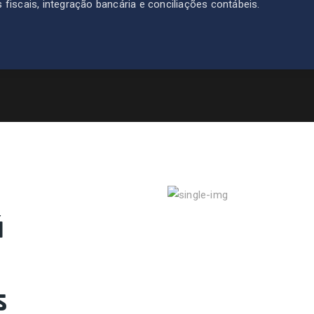
fiscais, integração bancária e conciliações contábeis.
á
s