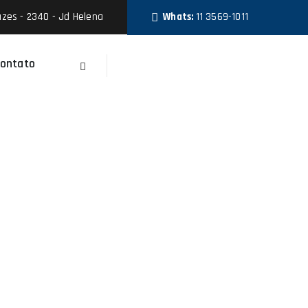
zes - 2340 - Jd Helena
Whats:
11 3569-1011
ontato
Faça Um Orçamento