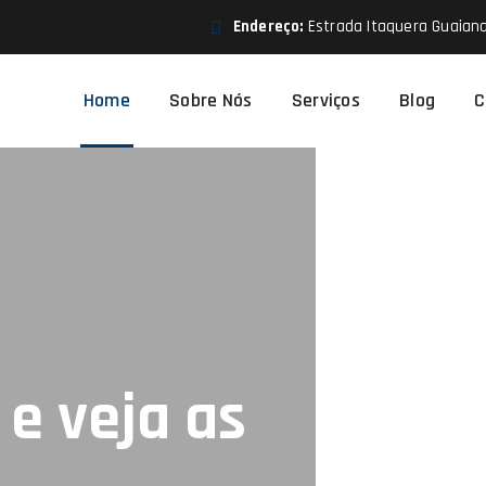
Endereço:
Estrada Itaquera Guaiana
Home
Sobre Nós
Serviços
Blog
C
e veja as