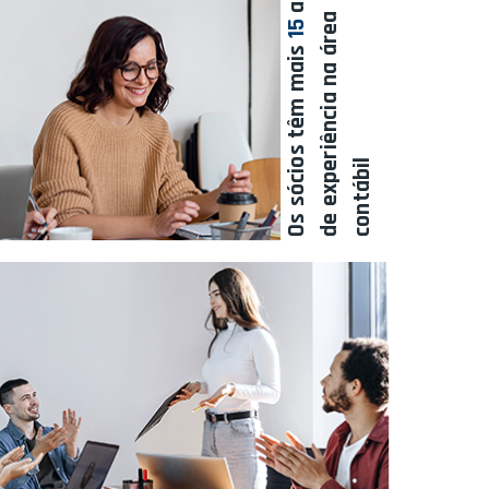
a
15
Os sócios têm mais
l