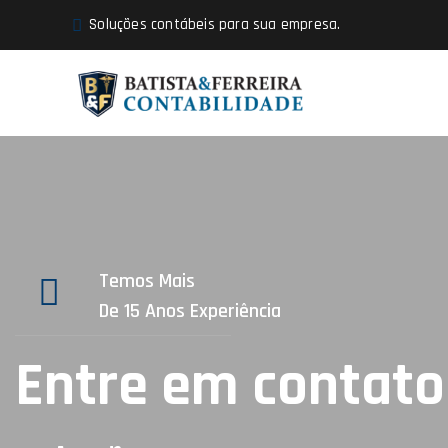
Soluções contábeis para sua empresa.
Temos Mais
De 15 Anos Experiência
Entre em contato 