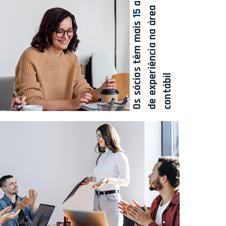
a
15
Os sócios têm mais
l