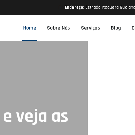
Endereço:
Estrada Itaquera Guaiana
Home
Sobre Nós
Serviços
Blog
C
e veja as