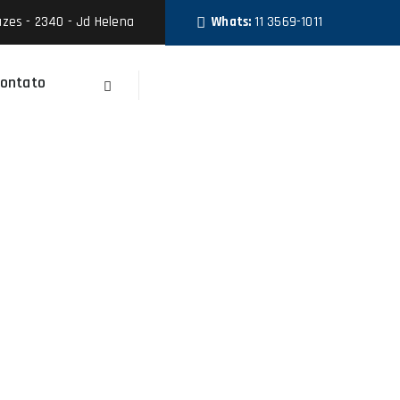
zes - 2340 - Jd Helena
Whats:
11 3569-1011
ontato
Faça Um Orçamento