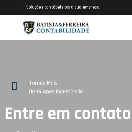
Soluções contábeis para sua empresa.
Temos Mais
De 15 Anos Experiência
Entre em contato 