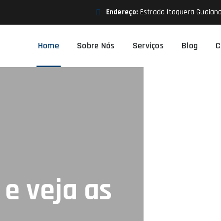
Endereço:
Estrada Itaquera Guaiana
Home
Sobre Nós
Serviços
Blog
C
e veja as