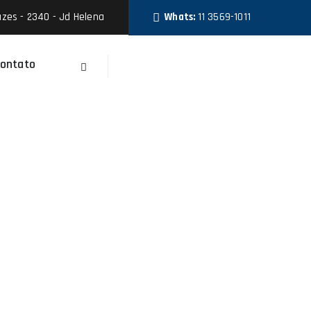
zes - 2340 - Jd Helena
Whats:
11 3569-1011
ontato
Faça Um Orçamento