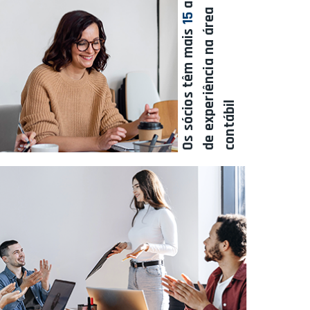
a
15
Os sócios têm mais
l