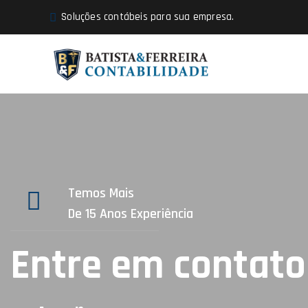
Soluções contábeis para sua empresa.
Temos Mais
De 15 Anos Experiência
Entre em contato 