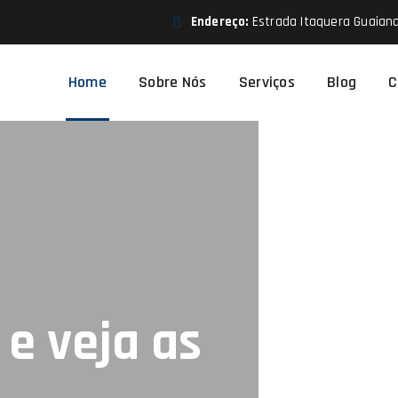
Endereço:
Estrada Itaquera Guaiana
Home
Sobre Nós
Serviços
Blog
C
e veja as