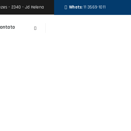
zes - 2340 - Jd Helena
Whats:
11 3569-1011
ontato
Faça Um Orçamento