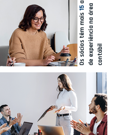
a
15
Os sócios têm mais
l