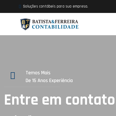
Soluções contábeis para sua empresa.
Temos Mais
De 15 Anos Experiência
Entre em contato 