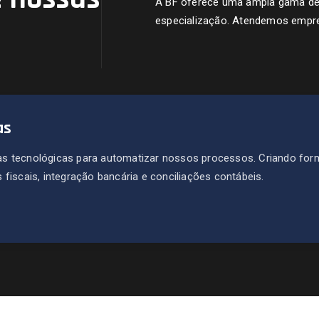
A BF oferece uma ampla gama de s
especialização. Atendemos empre
as
s tecnológicas para automatizar nossos processos. Criando for
fiscais, integração bancária e conciliações contábeis.