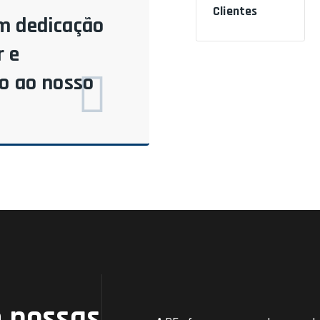
Clientes
m dedicação
 e
do ao nosso
 nossas