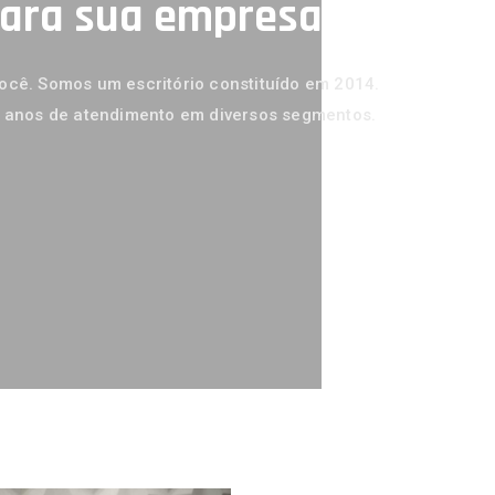
para sua empresa
ários Para
 Bem
io
cê. Somos um escritório constituído em 2014.
5 anos de atendimento em diversos segmentos.