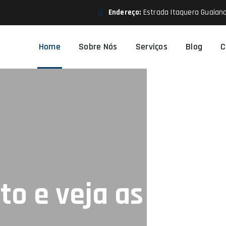
Endereço:
Estrada Itaquera Guaiana
Home
Sobre Nós
Serviços
Blog
C
resa
?
to e veja as
entarmos