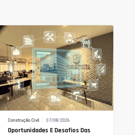
F
I
I
Construção Civil
07/08/2026
Oportunidades E Desafios Das