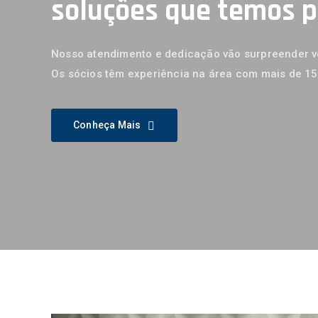
soluções que temos 
Em Todos Os Passos Necess
Começar Bem Organizado E
Informado Sobre Seu Negóc
Nosso atendimento e dedicação vão surpreender vo
Os sócios têm experiência na área com mais de 1
Conheça Mais
Conheça Mais