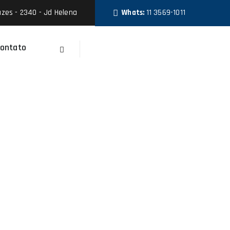
zes - 2340 - Jd Helena
Whats:
11 3569-1011
ontato
Faça Um Orçamento