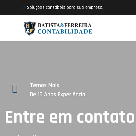
Soluções contábeis para sua empresa.
Temos Mais
De 15 Anos Experiência
Entre em contato 