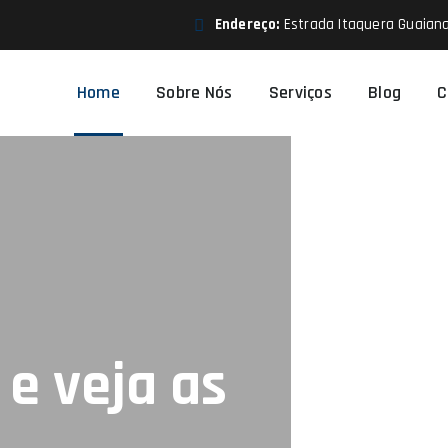
Endereço:
Estrada Itaquera Guaiana
Home
Sobre Nós
Serviços
Blog
C
e veja as