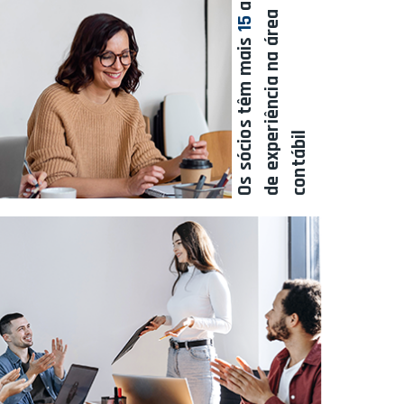
a
15
Os sócios têm mais
l