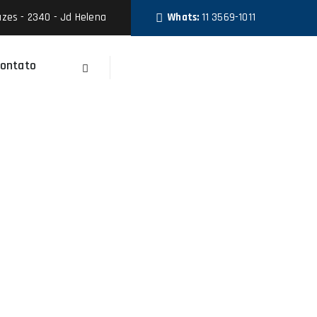
zes - 2340 - Jd Helena
Whats:
11 3569-1011
ontato
Faça Um Orçamento