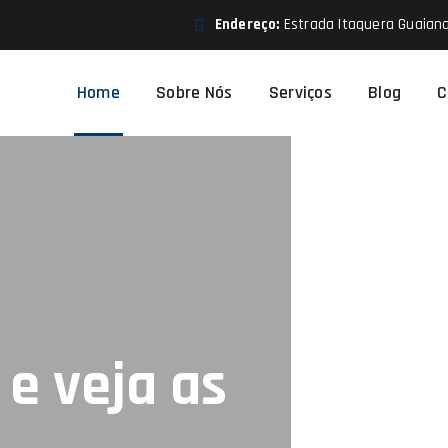
Endereço:
Estrada Itaquera Guaiana
Home
Sobre Nós
Serviços
Blog
C
e veja as