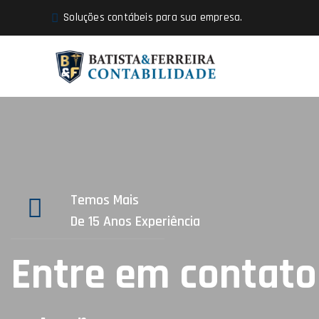
Soluções contábeis para sua empresa.
Temos Mais
De 15 Anos Experiência
Entre em contato 