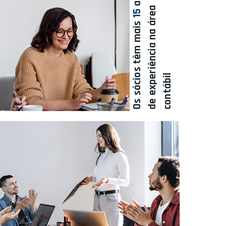
a
15
Os sócios têm mais
l