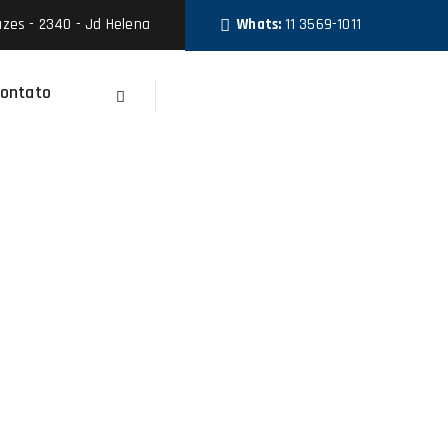
zes - 2340 - Jd Helena
Whats:
11 3569-1011
ontato
Faça Um Orçamento