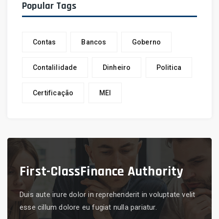
Popular Tags
Contas
Bancos
Goberno
Contalilidade
Dinheiro
Politica
Certificação
MEI
First-Class
Finance Authority
Duis aute irure dolor in reprehenderit in voluptate velit
esse cillum dolore eu fugiat nulla pariatur.