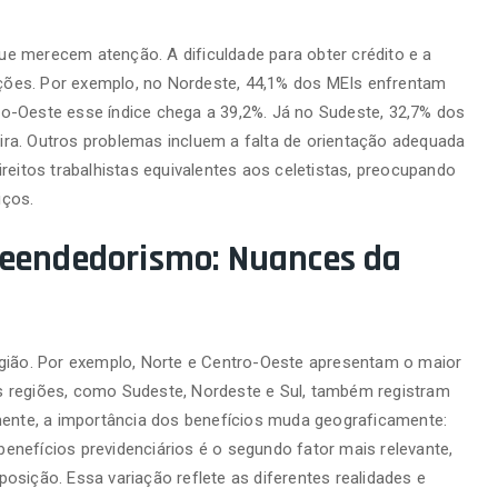
e merecem atenção. A dificuldade para obter crédito e a
pações. Por exemplo, no Nordeste, 44,1% dos MEIs enfrentam
o-Oeste esse índice chega a 39,2%. Já no Sudeste, 32,7% dos
ra. Outros problemas incluem a falta de orientação adequada
reitos trabalhistas equivalentes aos celetistas, preocupando
iços.
reendedorismo: Nuances da
egião. Por exemplo, Norte e Centro-Oeste apresentam o maior
s regiões, como Sudeste, Nordeste e Sul, também registram
mente, a importância dos benefícios muda geograficamente:
nefícios previdenciários é o segundo fator mais relevante,
osição. Essa variação reflete as diferentes realidades e