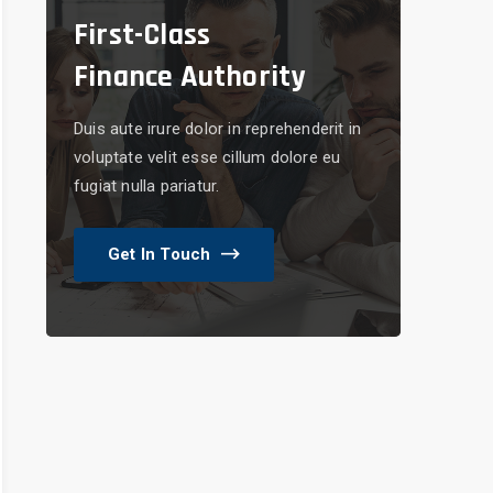
First-Class
Finance Authority
Duis aute irure dolor in reprehenderit in
voluptate velit esse cillum dolore eu
fugiat nulla pariatur.
Get In Touch