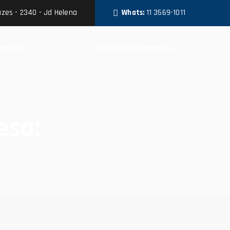
zes - 2340 - Jd Helena
Whats:
11 3569-1011
ontato
Faça Um Orçamento
esa: