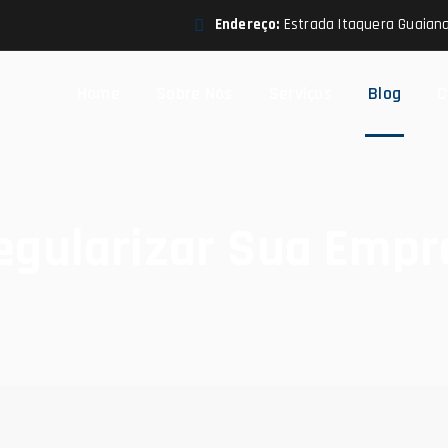
Endereço:
Estrada Itaquera Guaiana
Home
Sobre Nós
Serviços
Blog
C
egularizar Sua Empr