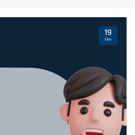
19
Fev